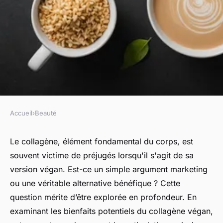
Accueil
›
Beauté
BEAUTÉ
Collagène végan : mythe
Le collagène, élément fondamental du corps, est
souvent victime de préjugés lorsqu'il s'agit de sa
marketing ou vraie solution?
version végan. Est-ce un simple argument marketing
ou une véritable alternative bénéfique ? Cette
Lina
•
5 octobre 2024
•
3 min de lecture
question mérite d’être explorée en profondeur. En
examinant les bienfaits potentiels du collagène végan,