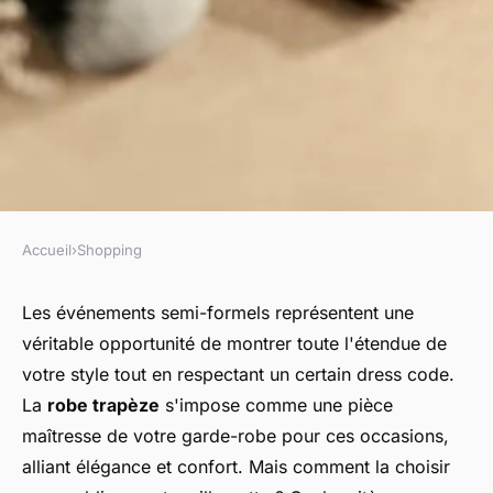
Accueil
›
Shopping
SHOPPING
Comment choisir des robes
Les événements semi-formels représentent une
véritable opportunité de montrer toute l'étendue de
trapèze pour des événements
votre style tout en respectant un certain
dress code
.
semi-formels?
La
robe trapèze
s'impose comme une pièce
maîtresse de votre garde-robe pour ces occasions,
Lina
•
30 juin 2024
•
8 min de lecture
alliant élégance et confort. Mais comment la choisir