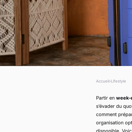
Accueil
›
Lifestyle
LIFESTYLE
Quels sont les meill
Partir en
week-
s’évader du quo
préparer une valise
comment prépar
organisation opt
disponible. Voi