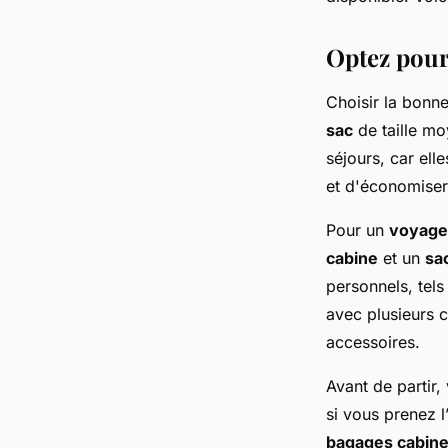
week-end?
Optez pour 
Lina
•
30 juin 2024
•
5 min de lecture
Choisir la bonn
sac
de taille mo
séjours, car ell
et d'économiser
Pour un
voyage
cabine
et un
sa
personnels, tel
avec plusieurs 
accessoires.
Avant de partir,
si vous prenez l
bagages cabin