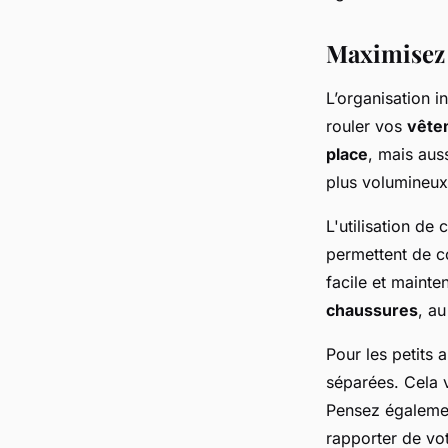
Maximisez l
L’organisation i
rouler vos
vête
place
, mais auss
plus volumineux
L'utilisation d
permettent de 
facile et mainte
chaussures
, a
Pour les petits 
séparées. Cela v
Pensez également
rapporter de vo