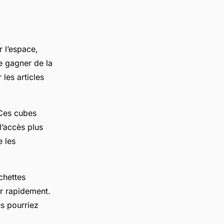
r l’espace,
e gagner de la
les articles
 Ces cubes
l’accès plus
e les
chettes
er rapidement.
us pourriez