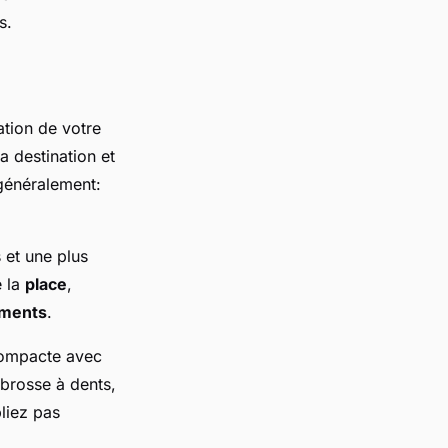
s.
ation de votre
a destination et
 généralement:
 et une plus
e la
place
,
ments
.
mpacte avec
 brosse à dents,
liez pas