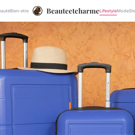
Beauteetcharme
eauté
Bien-etre
Lifestyle
Mode
Sh