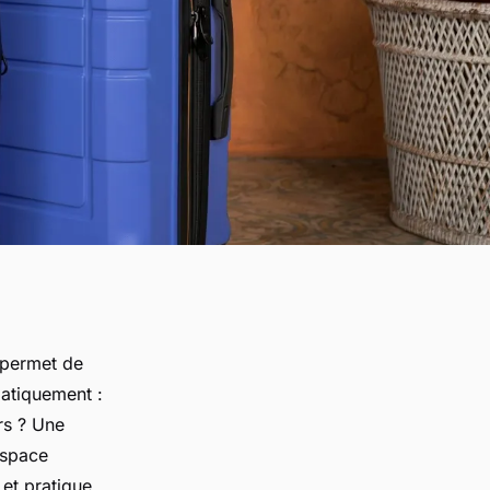
 permet de
matiquement :
rs ? Une
espace
et pratique.