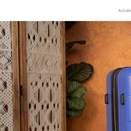
Actu
B