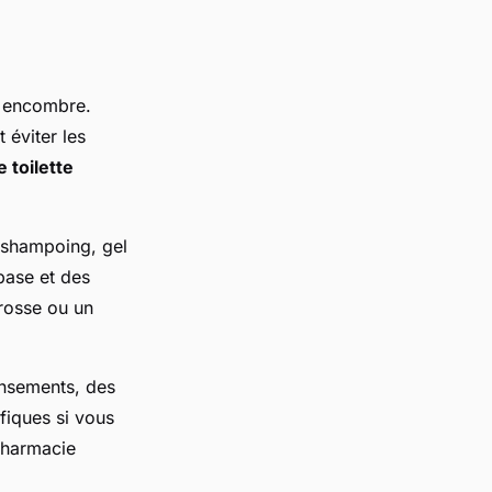
 encombre.
t éviter les
 toilette
, shampoing, gel
base et des
brosse ou un
ansements, des
fiques si vous
 pharmacie