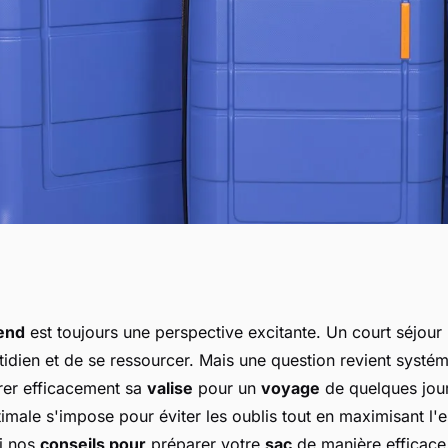
eurs conseils pour
end
est toujours une perspective excitante. Un court séjour
tidien et de se ressourcer. Mais une question revient systé
 pour un voyage en
er efficacement sa
valise
pour un
voyage
de quelques jou
imale s'impose pour éviter les oublis tout en maximisant l'
ci nos
conseils pour
préparer votre
sac
de manière efficace 