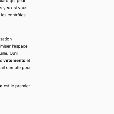
lard qui peut
es yeux si vous
 les contrôles
sation
miser l’espace
lle. Qu'il
os
vêtements
et
tail compte pour
ée
est le premier