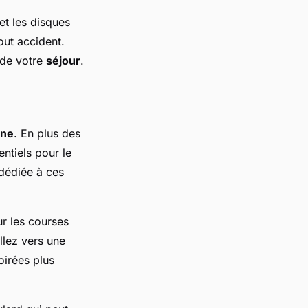
t les disques
out accident.
 de votre
séjour
.
ine
. En plus des
entiels pour le
 dédiée à ces
ur les courses
llez vers une
oirées plus