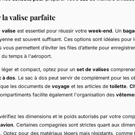
la valise parfaite
e
valise
est essentiel pour réussir votre
week-end
. Un
baga
yenne est souvent suffisant. Ces options sont idéales pour l
es vous permettent d’éviter les files d’attente pour enregistr
 du temps à l'aéroport.
léger et compact, optez pour un
set de valises
comprenan
c à dos
. Le sac à dos peut servir de complément pour les o
s que les documents de
voyage
et les articles de
toilette
.
Ch
compartiments facilite également l'organisation des
vêteme
 vérifiez les dimensions et le poids autorisés par votre com
’
avion
. Certaines compagnies sont strictes quant aux dime
e
. Optez pour des matériaux légers mais résistants, comme 