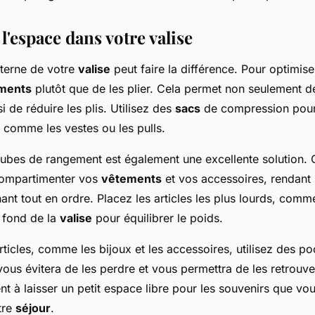
'espace dans votre valise
nterne de votre
valise
peut faire la différence. Pour optimise
ments
plutôt que de les plier. Cela permet non seulement d
i de réduire les plis. Utilisez des
sacs
de compression pour 
 comme les vestes ou les pulls.
e cubes de rangement est également une excellente solution.
compartimenter vos
vêtements
et vos accessoires, rendant 
nant tout en ordre. Placez les articles les plus lourds, comm
u fond de la
valise
pour équilibrer le poids.
articles, comme les bijoux et les accessoires, utilisez des po
ous évitera de les perdre et vous permettra de les retrouv
 à laisser un petit espace libre pour les souvenirs que vo
tre
séjour
.