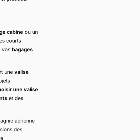
ge cabine
ou un
es courts
er vos
bagages
t une
valise
bjets
oisir une valise
nts
et des
pagnie aérienne
nsions des
le