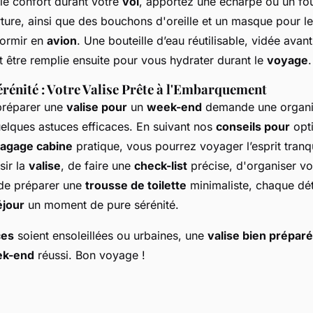
le confort durant votre
vol
, apportez une écharpe ou un fou
ture, ainsi que des bouchons d'oreille et un masque pour l
dormir en
avion
. Une bouteille d’eau réutilisable, vidée avant
t être remplie ensuite pour vous hydrater durant le
voyage
.
rénité : Votre Valise Prête à l'Embarquement
préparer une
valise pour
un
week-end
demande une organi
uelques astuces efficaces. En suivant nos
conseils pour
opti
agage cabine
pratique, vous pourrez voyager l’esprit tranqui
sir la
valise
, de faire une
check-list
précise, d'organiser v
de préparer une
trousse de toilette
minimaliste, chaque dé
éjour
un moment de pure sérénité.
ces
soient ensoleillées ou urbaines, une
valise bien prépar
k-end
réussi. Bon voyage !